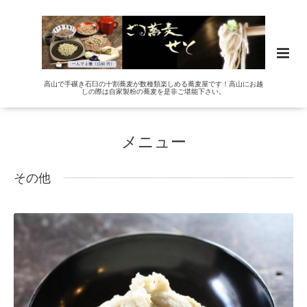
高山で手碾き石臼の十割蕎麦が数種類楽しめる蕎麦屋です！高山にお越
しの際は自家製粉の蕎麦を是非ご堪能下さい。
メニュー
その他